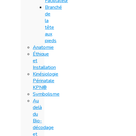
Facilitateur
Branché
de
la
tête
aux
pieds
Anatomie
Éthique
et
Installation
Kinésiologie
Périnatale
KPN®
Symbolisme
Au
delà
du
Bio-
décodage
et