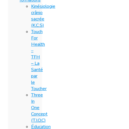
formations
Kinésiologie
crânio
sacrée
(K.C.S)
Touch
For
Health
–
TFH
– La
Santé
par
le
Toucher
Three
In
One
Concept
(T.I.O.C)
Éducation