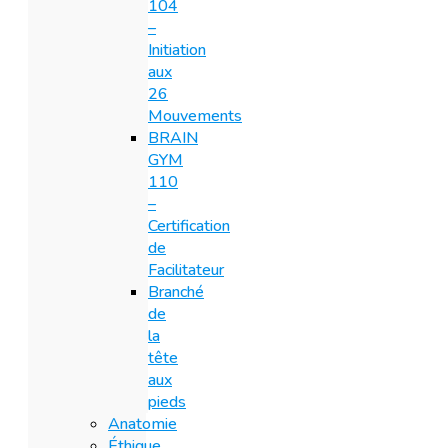
104
–
Initiation
aux
26
Mouvements
BRAIN
GYM
110
–
Certification
de
Facilitateur
Branché
de
la
tête
aux
pieds
Anatomie
Éthique