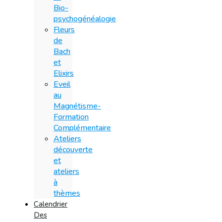
Bio-
psychogénéalogie
Fleurs
de
Bach
et
Elixirs
Eveil
au
Magnétisme-
Formation
Complémentaire
Ateliers
découverte
et
ateliers
à
thèmes
Calendrier
Des