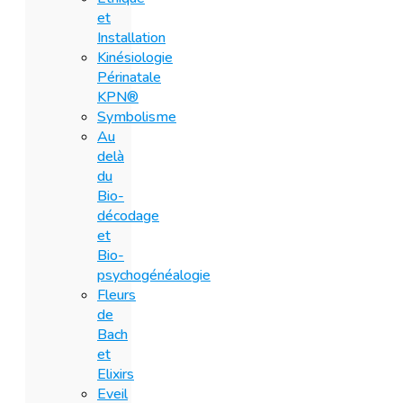
et
Installation
Kinésiologie
Périnatale
KPN®
Symbolisme
Au
delà
du
Bio-
décodage
et
Bio-
psychogénéalogie
Fleurs
de
Bach
et
Elixirs
Eveil