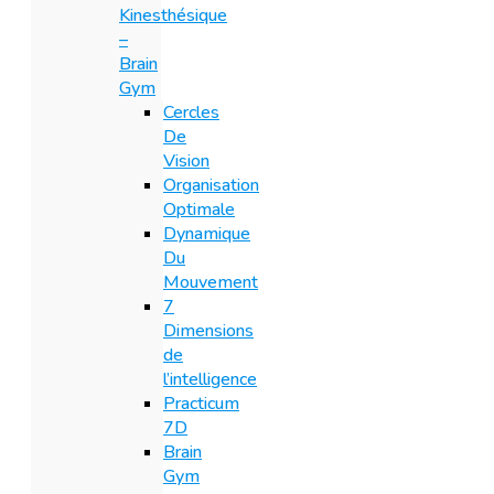
Kinesthésique
–
Brain
Gym
Cercles
De
Vision
Organisation
Optimale
Dynamique
Du
Mouvement
7
Dimensions
de
l’intelligence
Practicum
7D
Brain
Gym