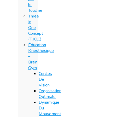
le
Toucher
Three
In
One
Concept
(T.I.O.C)
Éducation
Kinesthésique
–
Brain
Gym
Cercles
De
Vision
Organisation
Optimale
Dynamique
Du
Mouvement